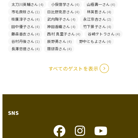
太刀川英輔さん
小俣億学さん
山極壽一さん
(4)
(4)
(4)
市毛良枝さん
日比野克彦さん
林英哲さん
(1)
(4)
(4)
枝廣淳子さん
武内陶子さん
永江宗杏さん
(4)
(4)
(2)
田中優子さん
神田香織さん
竹下景子さん
(4)
(4)
(4)
藤森香衣さん
西村 真里子さん
谷崎テトラさん
(4)
(4)
(4)
谷村丹後さん
辰野勇さん
野中ともよさん
(1)
(4)
(4)
長澤忠徳さん
隈研吾さん
(4)
(4)
すべてのゲストを表示
SNS