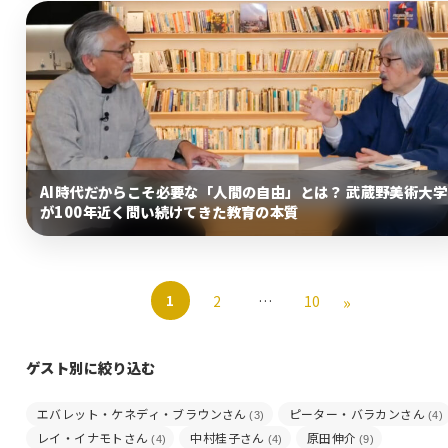
AI時代だからこそ必要な「人間の自由」とは？ 武蔵野美術大学
が100年近く問い続けてきた教育の本質
»
1
2
…
10
ゲスト別に絞り込む
エバレット・ケネディ・ブラウンさん
ピーター・バラカンさん
(3)
(4)
レイ・イナモトさん
中村桂子さん
原田伸介
(4)
(4)
(9)