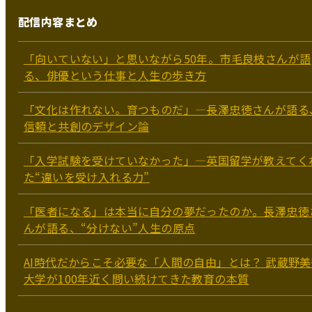
配信内容まとめ
「向いていない」と思いながら50年。市毛良枝さんが語
る、俳優という仕事と人生の歩き方
「文化は作れない。育つものだ」―長澤忠徳さんが語る
信頼と共創のデザイン論
「入学試験を受けていなかった」—英国留学が教えてく
た“違いを受け入れる力”
「医者になる」は本当に自分の夢だったのか。長澤忠徳
んが語る、“分けない”人生の原点
AI時代だからこそ必要な「人間の自由」とは？ 武蔵野美
大学が100年近く問い続けてきた教育の本質