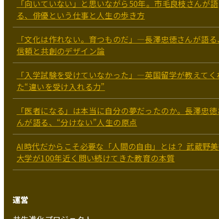
「向いていない」と思いながら50年。市毛良枝さんが語
る、俳優という仕事と人生の歩き方
「文化は作れない。育つものだ」―長澤忠徳さんが語る
信頼と共創のデザイン論
「入学試験を受けていなかった」—英国留学が教えてく
た“違いを受け入れる力”
「医者になる」は本当に自分の夢だったのか。長澤忠徳
んが語る、“分けない”人生の原点
AI時代だからこそ必要な「人間の自由」とは？ 武蔵野美
大学が100年近く問い続けてきた教育の本質
運営